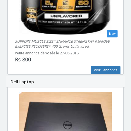
New
SUPPORT MUSCLE SIZE* ENHANCE STRENGTH* IMPROVE
EXERCISE RECOVERY* 400 Grams Unflavored...
Petite annonce déposée le 27-08-2018
Rs 800
Voir l'annonce
Dell Laptop