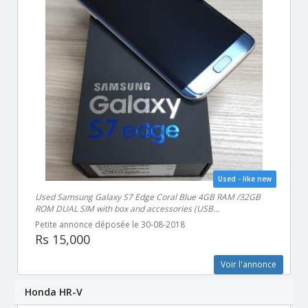
Used - like new
Used Samsung Galaxy S7 Edge Coral Blue 4GB RAM /32GB
ROM DUAL SIM with box and accessories (USB...
Petite annonce déposée le 30-08-2018
Rs 15,000
Voir l'annonce
Honda HR-V