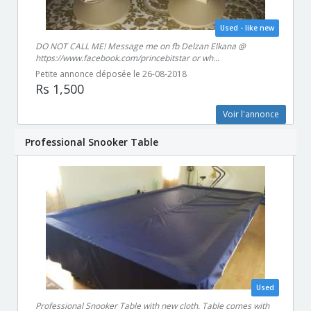
Used - like new
DO NOT CALL ME! Message me on fb Delzan Elkana @
https://www.facebook.com/princebitstar or wh...
Petite annonce déposée le 26-08-2018
Rs 1,500
Voir l'annonce
Professional Snooker Table
Used
Professional Snooker Table with new cloth. Table comes with