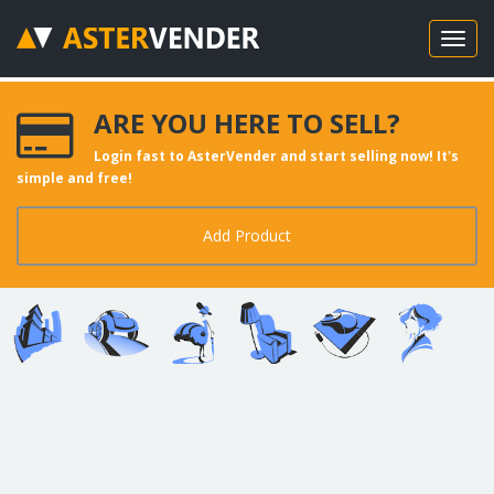
ARE YOU HERE TO SELL?
Login fast to AsterVender and start selling now! It's
simple and free!
Add Product