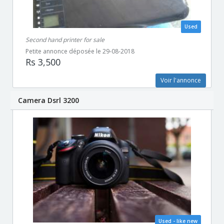
Used
Second hand printer for sale
Petite annonce déposée le 29-08-2018
Rs 3,500
Voir l'annonce
Camera Dsrl 3200
Used - like new