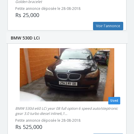
Golden bracelet
Petite annonce déposée le 28-08-2018
Rs 25,000
Voir l'annonce
BMW 530D LCi
Used
BMW 530d e60 LCi year 08 full option 6 speed auto/steptronic
gear 3.0 turbo diesel inline6,1...
Petite annonce déposée le 28-08-2018
Rs 525,000