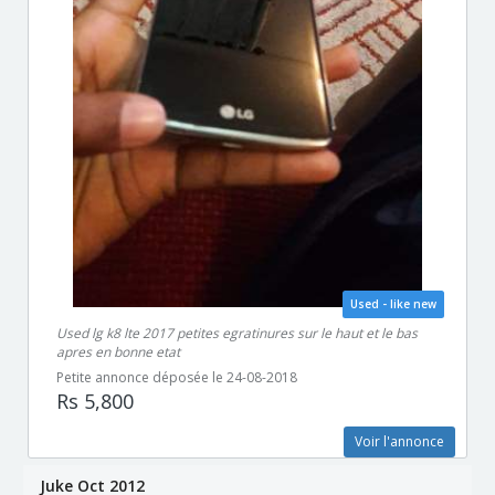
Used - like new
Used lg k8 lte 2017 petites egratinures sur le haut et le bas
apres en bonne etat
Petite annonce déposée le 24-08-2018
Rs 5,800
Voir l'annonce
Juke Oct 2012