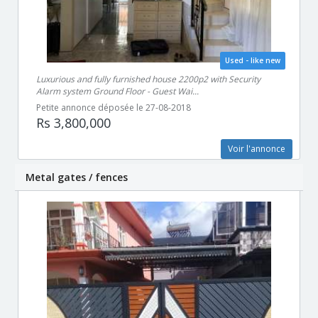
Used - like new
Luxurious and fully furnished house 2200p2 with Security
Alarm system Ground Floor - Guest Wai...
Petite annonce déposée le 27-08-2018
Rs 3,800,000
Voir l'annonce
Metal gates / fences