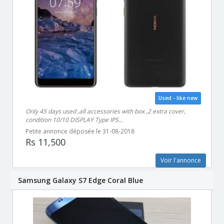
Used - like new
Only 45 days used ,all accessories with box ,2 extra cover,
condition 10/10 DISPLAY Type IPS...
Petite annonce déposée le 31-08-2018
Rs 11,500
Voir l'annonce
Samsung Galaxy S7 Edge Coral Blue