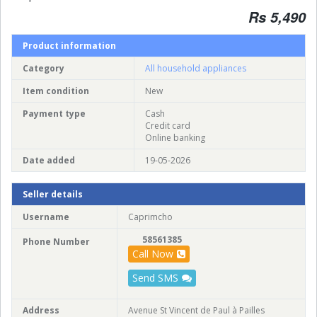
Rs 5,490
Product information
Category
All household appliances
Item condition
New
Payment type
Cash
Credit card
Online banking
Date added
19-05-2026
Seller details
Username
Caprimcho
58561385
Phone Number
Call Now
Send SMS
Address
Avenue St Vincent de Paul à Pailles