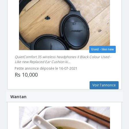
Used - like new
QuietComfort 35 wireless headphones II Black Colour Used -
Like new Replaced Ear Cushion ki...
Petite annonce déposée le 16-07-2021
Rs 10,000
Voir l'annonce
Wantan