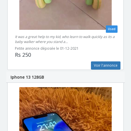
Used
It was a great help to my kid, who learn to walk quickly as its a
baby walker where you stand a...
Petite annonce déposée le 01-12-2021
Rs 250
Voir l'annonce
Iphone 13 128GB