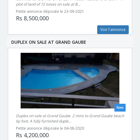
plot of land of 72 toises on sale at B...
Petite annonce déposée le 23-09-2021
Rs 8,500,000
Voir l'annonce
DUPLEX ON SALE AT GRAND GAUBE
New
Duplex on sale at Grand Gaube. 2 mins to Grand Gaube beach
by foot. A fully furnished duple...
Petite annonce déposée le 04-08-2020
Rs 4,200,000