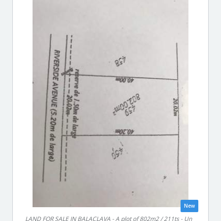
New
LAND FOR SALE IN BALACLAVA - A plot of 802m2 / 211ts - Un