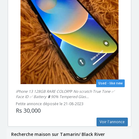
Used - like new
iPhone 13 128GB RARE COLOR💚 No scratch True Tone ✅
Face ID ✅ Battery 🔋90% Tempered Glas...
Petite annonce déposée le 21-08-2023
Rs 30,000
Voir l'annonce
Recherche maison sur Tamarin/ Black River