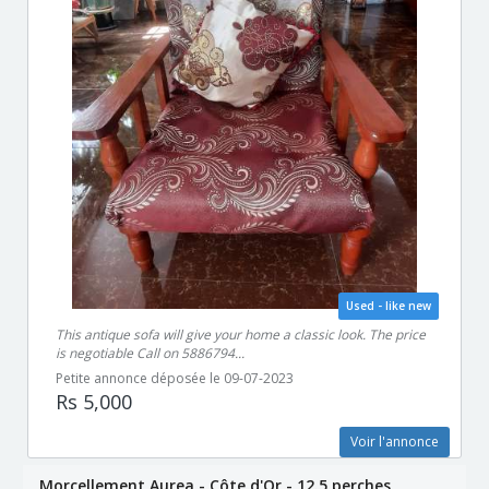
Used - like new
This antique sofa will give your home a classic look. The price
is negotiable Call on 5886794...
Petite annonce déposée le 09-07-2023
Rs 5,000
Voir l'annonce
Morcellement Aurea - Côte d'Or - 12.5 perches