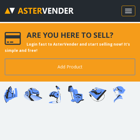
ARE YOU HERE TO SELL?
Login fast to AsterVender and start selling now! It's
simple and free!
Add Product