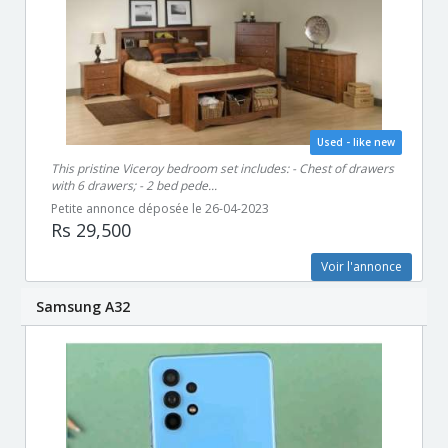
Used - like new
This pristine Viceroy bedroom set includes: - Chest of drawers
with 6 drawers; - 2 bed pede...
Petite annonce déposée le 26-04-2023
Rs 29,500
Voir l'annonce
Samsung A32