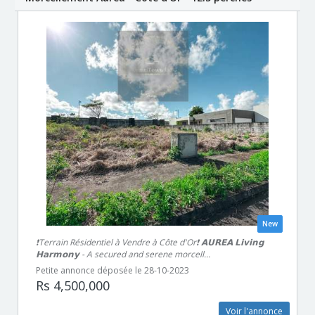
New
❗Terrain Résidentiel à Vendre à Côte d'Or❗ 𝗔𝗨𝗥𝗘𝗔 𝗟𝗶𝘃𝗶𝗻𝗴
𝗛𝗮𝗿𝗺𝗼𝗻𝘆 - A secured and serene morcell...
Petite annonce déposée le 28-10-2023
Rs 4,500,000
Voir l'annonce