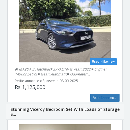
Used - like new
🚘 MAZDA 3 Hatchback SKYACTIV G Year: 2022 ■ Engine:
1496cc petrol ■ Gear: Automatic■ Odometer:...
Petite annonce déposée le 08-09-2025
Rs 1,125,000
Voir l'annonce
Stunning Viceroy Bedroom Set With Loads of Storage
S...