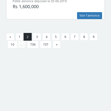
Petite annonce déposée le 03-06-2019
Rs 1,600,000
Voir l'annonce
«
1
2
3
4
5
6
7
8
9
10
...
736
737
»