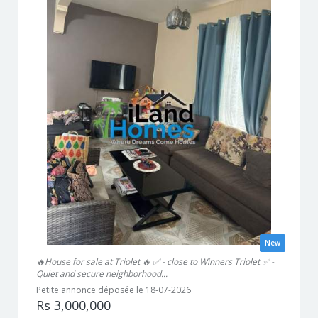
New
🔥House for sale at Triolet 🔥 ✅ - close to Winners Triolet ✅ -
Quiet and secure neighborhood...
Petite annonce déposée le 18-07-2026
Rs 3,000,000