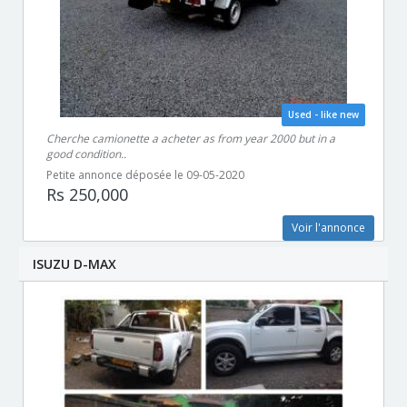
Used - like new
Cherche camionette a acheter as from year 2000 but in a
good condition..
Petite annonce déposée le 09-05-2020
Rs 250,000
Voir l'annonce
ISUZU D-MAX