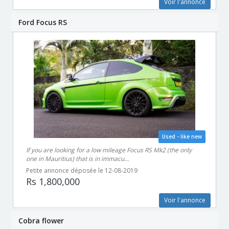
Voir l'annonce
Ford Focus RS
Used - like new
If you are looking for a low mileage Focus RS Mk2 (the only
one in Mauritius) that is in immacu...
Petite annonce déposée le 12-08-2019
Rs 1,800,000
Voir l'annonce
Cobra flower