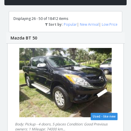
Displaying 26 - 50 of 18412 items
Sort by:
Popular
|
New Arrival
|
Low Price
Mazda BT 50
Used - like new
Body: Pickup - 4 doors, 5 places Condition: Good Previous
owners: 1 Mileage: 74000 km...