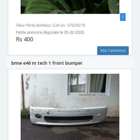
/
Fleur Porte bonheur. Call on : 57029219.
Petite annonce déposée le 05-02-2020
Rs 400
Voir l'annonce
bmw e46 m tech 1 front bumper