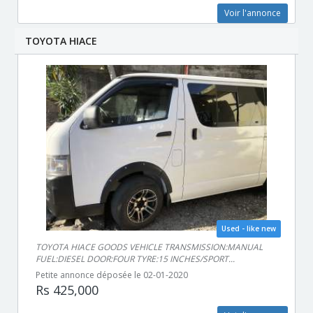
Voir l'annonce
TOYOTA HIACE
Used - like new
TOYOTA HIACE GOODS VEHICLE TRANSMISSION:MANUAL
FUEL:DIESEL DOOR:FOUR TYRE:15 INCHES/SPORT...
Petite annonce déposée le 02-01-2020
Rs 425,000