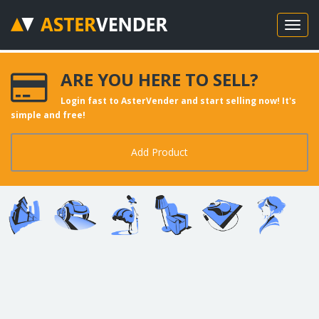
ARE YOU HERE TO SELL?
Login fast to AsterVender and start selling now! It's
simple and free!
Add Product