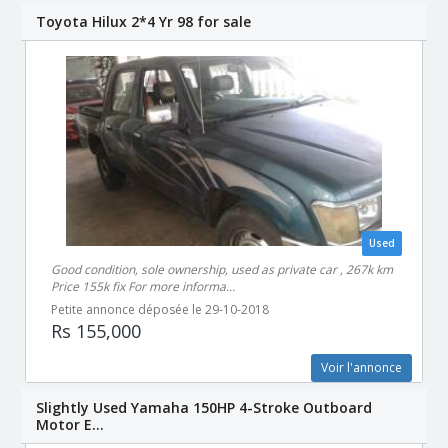
Toyota Hilux 2*4 Yr 98 for sale
Used
Good condition, sole ownership, used as private car , 267k km
Price 155k fix For more informa...
Petite annonce déposée le 29-10-2018
Rs 155,000
Voir l'annonce
Slightly Used Yamaha 150HP 4-Stroke Outboard
Motor E...