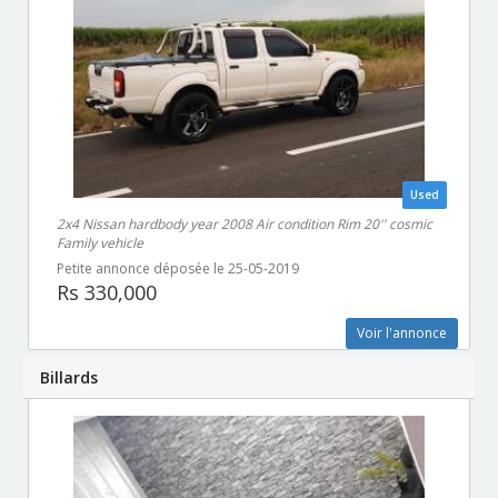
Used
2x4 Nissan hardbody year 2008 Air condition Rim 20'' cosmic
Family vehicle
Petite annonce déposée le 25-05-2019
Rs 330,000
Voir l'annonce
Billards