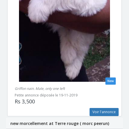
New
Griffon nain. Male, only one left
Petite annonce déposée le 19-11-2019
Rs 3,500
Voir l'annonce
new morcellement at Terre rouge ( morc peerun)