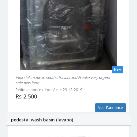
New
inox sink.made in south africa.brand Franke.very urgent
sale.new item
Petite annonce déposée le 29-12-2019
Rs 2,500
Voir l'annonce
pedestal wash basin (lavabo)