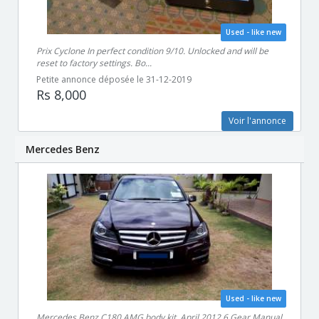
Used - like new
Prix Cyclone In perfect condition 9/10. Unlocked and will be
reset to factory settings. Bo...
Petite annonce déposée le 31-12-2019
Rs 8,000
Voir l'annonce
Mercedes Benz
Used - like new
Mercedes Benz C180 AMG body kit. April 2012 6 Gear Manual