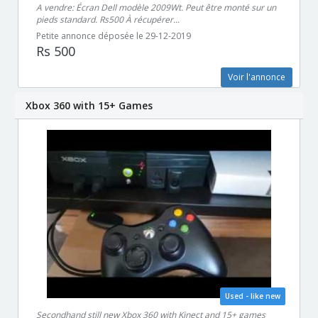
A vendre: Écran Dell modèle 2009Wt. Peut être monté sur un
pieds standard. Rs500 À récupérer...
Petite annonce déposée le 29-12-2019
Rs 500
Voir l'annonce
Xbox 360 with 15+ Games
Used - like new
Secondhand still new Xbox 360 with Kinect and 15+ games