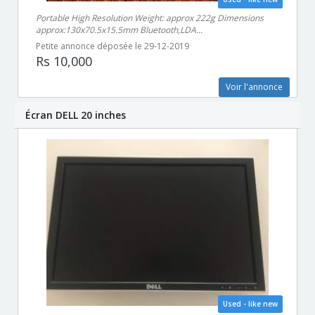
Portable High Resolution Weight: approx 222g Dimensions
approx:130x70.5x15.5mm Bluetooth,LDA...
Petite annonce déposée le 29-12-2019
Rs 10,000
Voir l'annonce
Écran DELL 20 inches
Used - like new