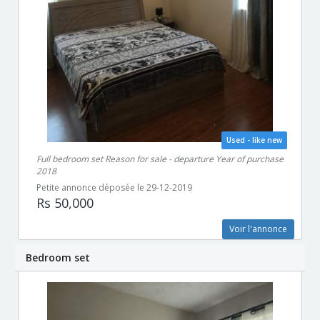
Used - like new
Full bedroom set Reason for sale - departure Year of purchase
2018
Petite annonce déposée le 29-12-2019
Rs 50,000
Voir l'annonce
Bedroom set