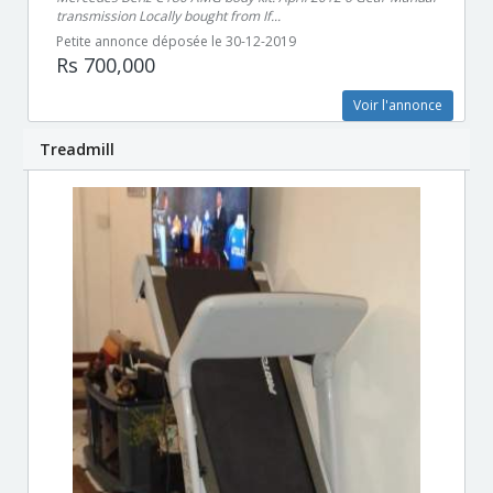
transmission Locally bought from If...
Petite annonce déposée le 30-12-2019
Rs 700,000
Voir l'annonce
Treadmill