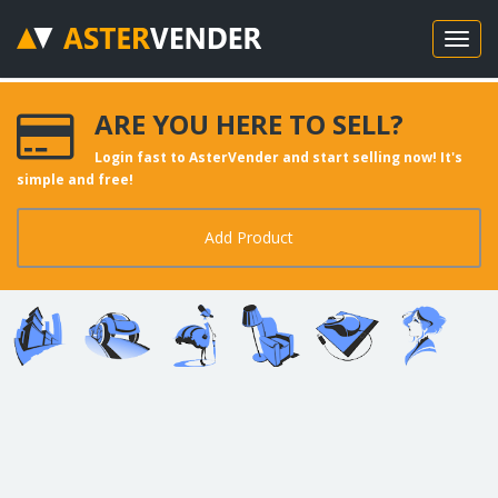
ARE YOU HERE TO SELL?
Login fast to AsterVender and start selling now! It's
simple and free!
Add Product